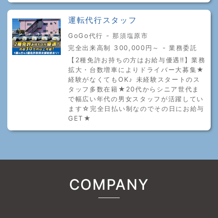
運転代行スタッフ
GoGo代行 - 那須塩原市
完全出来高制 300,000円～ - 業務委託
【2種免許お持ちの方はお給与優遇‼】業務
拡大・台数増車によりドライバー大募集★
経験がなくてもOK♪ 未経験スタートのス
タッフ多数在籍★20代からシニア世代ま
で幅広い年代の男女スタッフが活躍してい
ます☆完全日払い制なのでその日にお給与
GET★
COMPANY