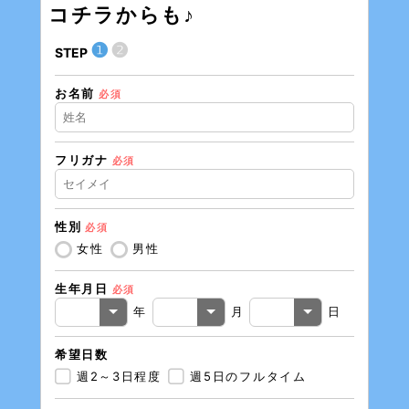
コチラからも♪
❶
❷
STEP
STEP
お名前
住所（
必須
フリガナ
必須
住所（
性別
必須
電話番
女性
男性
生年月日
必須
メール
年
月
日
希望日数
週2～3日程度
週5日のフルタイム