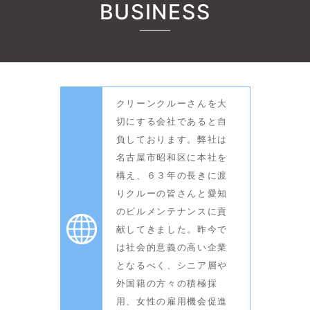
BUSINESS
クリーンクルーさんを大
切にする会社であると自
負しております。弊社は
名古屋市昭和区に本社を
構え、６３年の長きに渡
りクルーの皆さんと愛知
のビルメンテナンスに貢
献してきました。昨今で
は社会的意義の高い企業
となるべく、シニア層や
外国籍の方々の積極採
用、女性の雇用機会促進