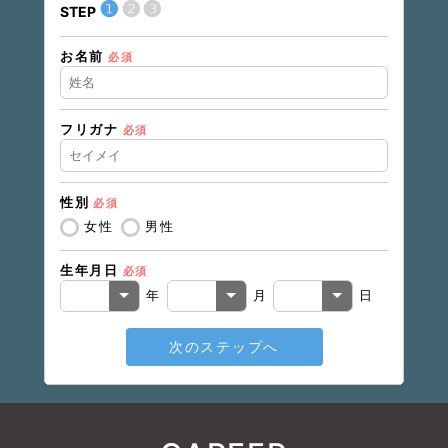
❶
❷
❸
STEP
STEP
お名前
現在の
必須
フリガナ
必須
住所（
性別
必須
住所（
女性
男性
生年月日
必須
電話番
年
月
日
次のステップへ
メール