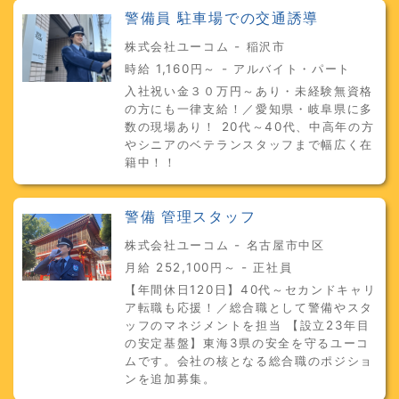
警備員 駐車場での交通誘導
株式会社ユーコム - 稲沢市
時給 1,160円～ - アルバイト・パート
入社祝い金３０万円～あり・未経験無資格
の方にも一律支給！／愛知県・岐阜県に多
数の現場あり！ 20代～40代、中高年の方
やシニアのベテランスタッフまで幅広く在
籍中！！
警備 管理スタッフ
株式会社ユーコム - 名古屋市中区
月給 252,100円～ - 正社員
【年間休日120日】40代～セカンドキャリ
ア転職も応援！／総合職として警備やスタ
ッフのマネジメントを担当 【設立23年目
の安定基盤】東海3県の安全を守るユーコ
ムです。会社の核となる総合職のポジショ
ンを追加募集。