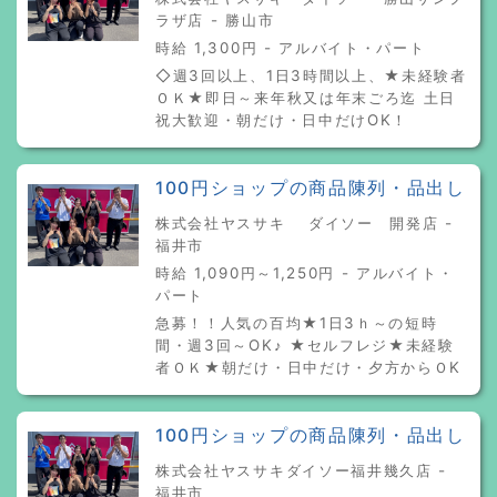
ラザ店 - 勝山市
時給 1,300円 - アルバイト・パート
◇週3回以上、1日3時間以上、★未経験者
ＯＫ★即日～来年秋又は年末ごろ迄 土日
祝大歓迎・朝だけ・日中だけOK！
100円ショップの商品陳列・品出し
株式会社ヤスサキ ダイソー 開発店 -
福井市
時給 1,090円～1,250円 - アルバイト・
パート
急募！！人気の百均★1日3ｈ～の短時
間・週3回～OK♪ ★セルフレジ★未経験
者ＯＫ★朝だけ・日中だけ・夕方からＯK
100円ショップの商品陳列・品出し
株式会社ヤスサキダイソー福井幾久店 -
福井市