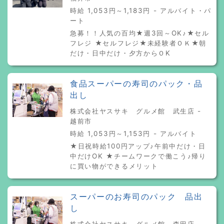
時給 1,053円～1,183円 - アルバイト・パ
ート
急募！！人気の百均★週3回～OK♪★セル
フレジ ★セルフレジ★未経験者ＯＫ★朝
だけ・日中だけ・夕方からＯK
食品スーパーの寿司のパック・品
出し
株式会社ヤスサキ グルメ館 武生店 -
越前市
時給 1,053円～1,153円 - アルバイト
★日祝時給100円アップ♪午前中だけ・日
中だけOK ★チームワークで働こう♪帰り
に買い物ができるメリット
スーパーのお寿司のパック 品出
し
株式会社ヤスサキ グルメ館 森田店 -