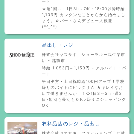
ート
☆週1回～・1日3h～OK・18:00以降時給
1,103円 カンタンなことからから始めまし
ょう。☆パートさんデビュー大歓迎
(*^_^*)
品出し・レジ
株式会社ヤスサキ シューラルー武生楽市
店 - 越前市
時給 1,053円～1,153円 - アルバイト・パ
ート
平日夕方・土日祝時給100円アップ！学校
帰りのバイトにピッタリ☆ ★キレイなお
店で働きませんか！！◇1日3～5ｈ･週3
日･短期も長期もＯＫ♪帰りにショッピング
OK
衣料品店のレジ・品出し
株式会社ヤスサキ ファッションプラザ武