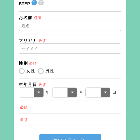
❶
❷
STEP
STEP
お名前
住所（
必須
フリガナ
必須
住所（
性別
必須
電話番
女性
男性
生年月日
必須
メール
年
月
日
必須
必須
次のステップへ