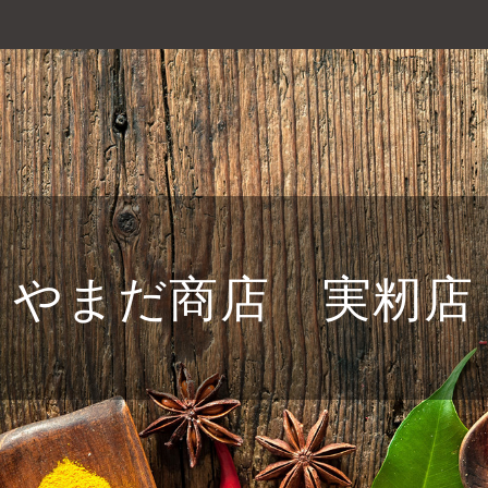
やまだ商店 実籾店