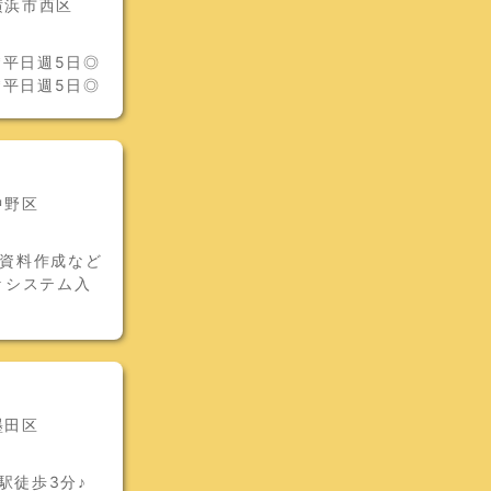
横浜市西区
*平日週5日◎
*平日週5日◎
中野区
や資料作成など
☆システム入
墨田区
駅徒歩3分♪