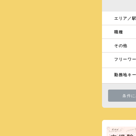
エリア／
職種
その他
フリーワ
勤務地キ
条件に