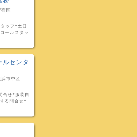
業務
新宿区
スタッフ*土日
のコールスタッ
ールセンタ
横浜市中区
問合せ*服装自
する問合せ*