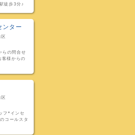
駅徒歩3分♪
センター
港区
からの問合せ
のお客様からの
港区
ッフ*インセ
アのコールスタ