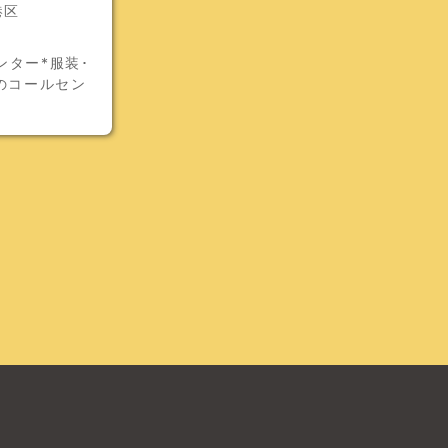
港区
ター*服装･
のコールセン