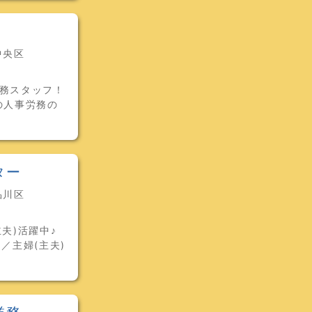
中央区
事務スタッフ！
の人事労務の
ター
品川区
夫)活躍中♪
／主婦(主夫)