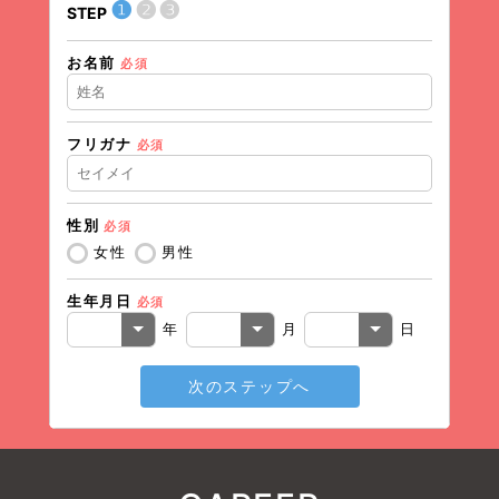
❶
❷
❸
STEP
STEP
お名前
現在の
必須
フリガナ
必須
住所（
性別
必須
住所（
女性
男性
生年月日
必須
電話番
年
月
日
次のステップへ
メール