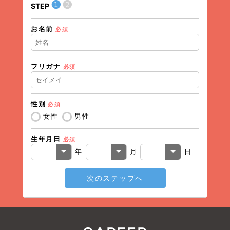
❶
❷
STEP
STEP
お名前
住所（
必須
フリガナ
必須
住所（
性別
必須
電話番
女性
男性
生年月日
必須
メール
年
月
日
次のステップへ