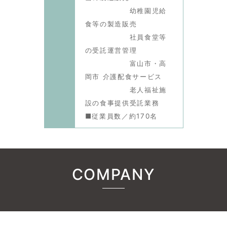
幼稚園児給
食等の製造販売
社員食堂等
の受託運営管理
富山市・高
岡市 介護配食サービス
老人福祉施
設の食事提供受託業務
■従業員数／約170名
COMPANY