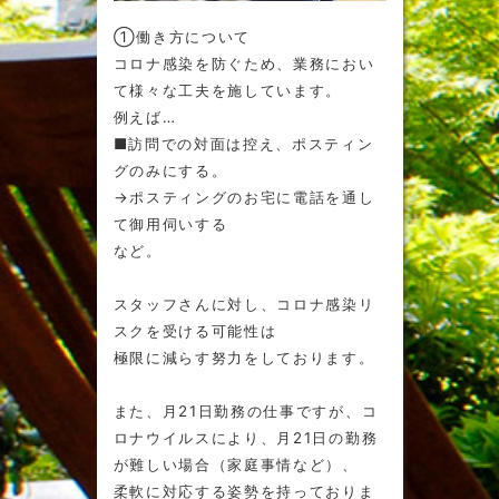
①働き方について
コロナ感染を防ぐため、業務におい
て様々な工夫を施しています。
例えば…
■訪問での対面は控え、ポスティン
グのみにする。
→ポスティングのお宅に電話を通し
て御用伺いする
など。
スタッフさんに対し、コロナ感染リ
スクを受ける可能性は
極限に減らす努力をしております。
また、月21日勤務の仕事ですが、コ
ロナウイルスにより、月21日の勤務
が難しい場合（家庭事情など）、
柔軟に対応する姿勢を持っておりま