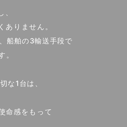
し、
くありません。
、船舶の3輸送手段で
す。
切な1台は、
使命感をもって
。