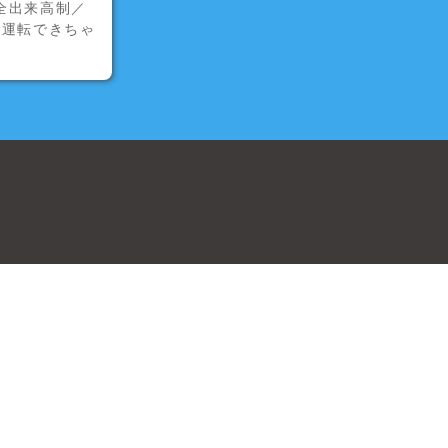
全出来高制／
も運転できちゃ