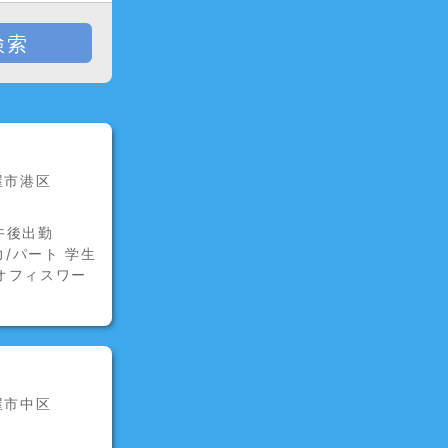
検索
屋市港区
/午後出勤
/パート 学生
オフィスワー
屋市中区