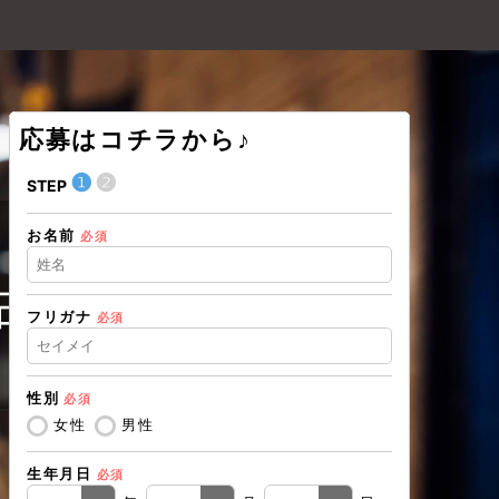
応募はコチラから♪
❶
❷
❶
STEP
STEP
お名前
現在の職業
必須
古屋支店
フリガナ
必須
住所（都道
性別
必須
住所（市区
女性
男性
生年月日
必須
電話番号
必