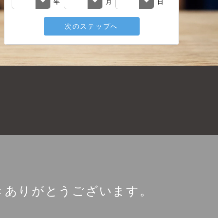
年
月
日
次のステップへ
メールアド
戻る
きありがとうございます。