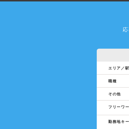
応
エリア／
職種
その他
フリーワ
勤務地キ