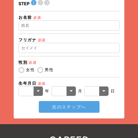
❶
❷
❸
STEP
STEP
お名前
現在の
必須
フリガナ
必須
住所（
性別
必須
住所（
女性
男性
生年月日
必須
電話番
年
月
日
次のステップへ
メール