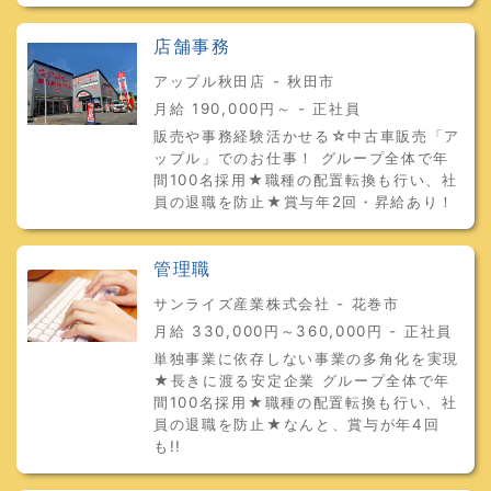
店舗事務
アップル秋田店 - 秋田市
月給 190,000円～ - 正社員
販売や事務経験活かせる☆中古車販売「ア
ップル」でのお仕事！ グループ全体で年
間100名採用★職種の配置転換も行い、社
員の退職を防止★賞与年2回・昇給あり！
管理職
サンライズ産業株式会社 - 花巻市
月給 330,000円～360,000円 - 正社員
単独事業に依存しない事業の多角化を実現
★長きに渡る安定企業 グループ全体で年
間100名採用★職種の配置転換も行い、社
員の退職を防止★なんと、賞与が年4回
も!!