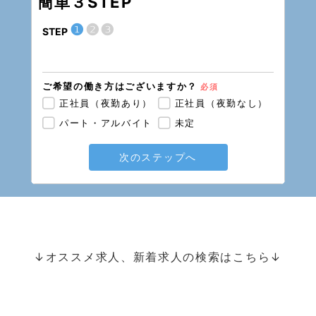
簡単３STEP
❶
❷
❸
STEP
STEP
いつ頃
１
ご希望の働き方はございますか？
必須
未
正社員（夜勤あり）
正社員（夜勤なし）
パート・アルバイト
未定
どの資
初
次のステップへ
介
精
大
そ
↓オススメ求人、新着求人の検索はこちら↓