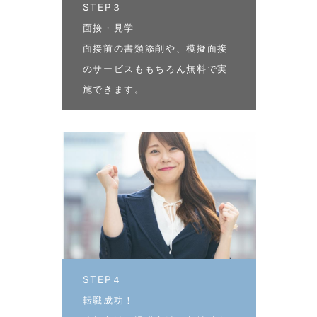
STEP３
面接・見学
面接前の書類添削や、模擬面接
のサービスももちろん無料で実
施できます。
STEP４
転職成功！