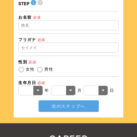
❶
❷
STEP
STEP
お名前
住所（
必須
フリガナ
必須
住所（
性別
必須
電話番
女性
男性
生年月日
必須
メール
年
月
日
次のステップへ