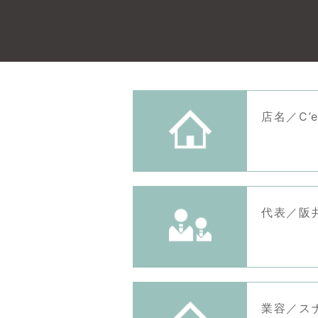
店名／C’e
代表／阪
業容／ス