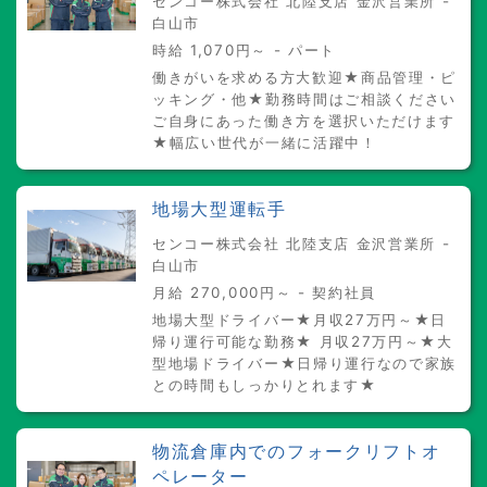
センコー株式会社 北陸支店 金沢営業所 -
白山市
時給 1,070円～ - パート
働きがいを求める方大歓迎★商品管理・ピ
ッキング・他★勤務時間はご相談ください
ご自身にあった働き方を選択いただけます
★幅広い世代が一緒に活躍中！
地場大型運転手
センコー株式会社 北陸支店 金沢営業所 -
白山市
月給 270,000円～ - 契約社員
地場大型ドライバー★月収27万円～★日
帰り運行可能な勤務★ 月収27万円～★大
型地場ドライバー★日帰り運行なので家族
との時間もしっかりとれます★
物流倉庫内でのフォークリフトオ
ペレーター