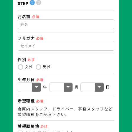
❶
❷
STEP
STEP
お名前
住所（
必須
フリガナ
必須
住所（
性別
必須
電話番
女性
男性
生年月日
必須
メール
年
月
日
希望職種
必須
倉庫内スタッフ、ドライバー、事務スタッフなど
希望職種をご記入下さい。
希望勤務地
必須