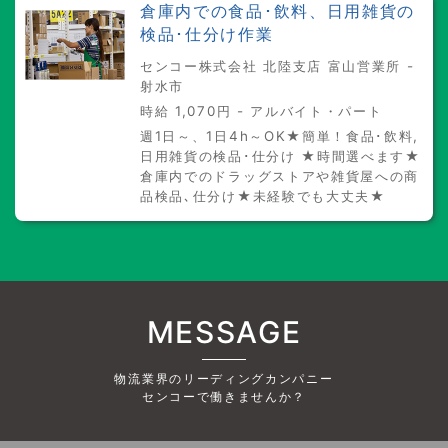
倉庫内での食品･飲料、日用雑貨の
検品･仕分け作業
センコー株式会社 北陸支店 富山営業所 -
射水市
時給 1,070円 - アルバイト・パート
週1日～、1日4h～OK★簡単！食品･飲料,
日用雑貨の検品･仕分け ★時間選べます★
倉庫内でのドラッグストアや雑貨屋への商
品検品､仕分け★未経験でも大丈夫★
MESSAGE
物流業界のリーディングカンパニー
センコーで働きませんか？