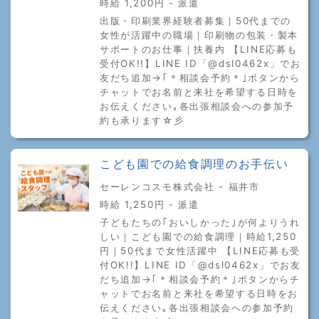
時給 1,200円 - 派遣
出版・印刷業界経験者募集｜50代までの
女性が活躍中の職場｜印刷物の包装・製本
サポートのお仕事｜扶養内 【LINE応募も
受付OK!!】LINE ID「@dsl0462x」でお
友だち追加→｢＊相談会予約＊｣ボタンから
チャットでお名前と来社を希望する日時を
お伝えください｡各出張相談会への参加予
約も承ります☆彡
こども園での給食調理のお手伝い
セーレンコスモ株式会社 - 福井市
時給 1,250円 - 派遣
子どもたちの｢おいしかった｣が何よりうれ
しい｜こども園での給食調理｜時給1,250
円｜50代まで女性活躍中 【LINE応募も受
付OK!!】LINE ID「@dsl0462x」でお友
だち追加→｢＊相談会予約＊｣ボタンからチ
ャットでお名前と来社を希望する日時をお
伝えください｡各出張相談会への参加予約