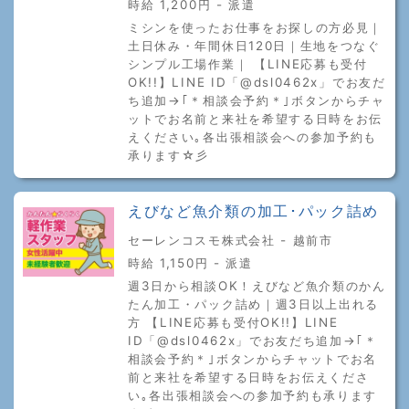
時給 1,200円 - 派遣
ミシンを使ったお仕事をお探しの方必見｜
土日休み・年間休日120日｜生地をつなぐ
シンプル工場作業｜ 【LINE応募も受付
OK!!】LINE ID「@dsl0462x」でお友だ
ち追加→｢＊相談会予約＊｣ボタンからチャ
ットでお名前と来社を希望する日時をお伝
えください｡各出張相談会への参加予約も
承ります☆彡
えびなど魚介類の加工･パック詰め
セーレンコスモ株式会社 - 越前市
時給 1,150円 - 派遣
週3日から相談OK！えびなど魚介類のかん
たん加工・パック詰め｜週3日以上出れる
方 【LINE応募も受付OK!!】LINE
ID「@dsl0462x」でお友だち追加→｢＊
相談会予約＊｣ボタンからチャットでお名
前と来社を希望する日時をお伝えくださ
い｡各出張相談会への参加予約も承ります