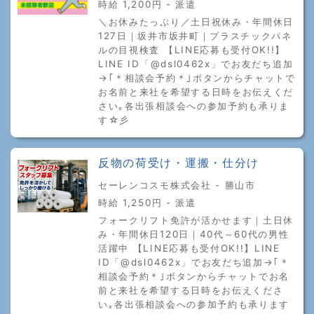
時給 1,200円 - 派遣
＼お休みたっぷり／土日祝休み・年間休日
127日｜坂井市坂井町｜プラスチックパネ
ルの目視検査 【LINE応募も受付OK!!】
LINE ID「@dsl0462x」でお友だち追加
→｢＊相談会予約＊｣ボタンからチャットで
お名前と来社を希望する日時をお伝えくだ
さい｡各出張相談会への参加予約も承りま
す☆彡
反物の荷受け・運搬・仕分け
セーレンコスモ株式会社 - 勝山市
時給 1,250円 - 派遣
フォークリフト免許が活かせます｜土日休
み・年間休日120日｜40代～60代の男性
活躍中 【LINE応募も受付OK!!】LINE
ID「@dsl0462x」でお友だち追加→｢＊
相談会予約＊｣ボタンからチャットでお名
前と来社を希望する日時をお伝えくださ
い｡各出張相談会への参加予約も承ります