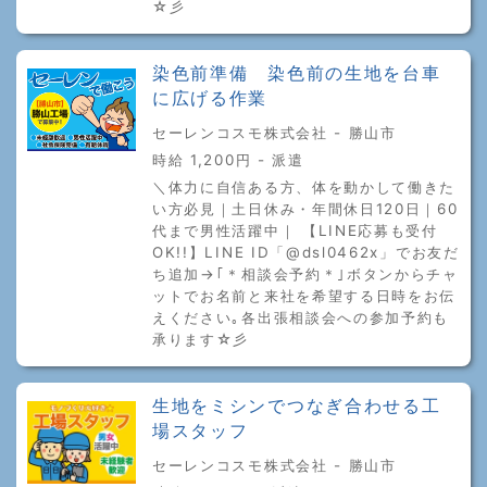
☆彡
染色前準備 染色前の生地を台車
に広げる作業
セーレンコスモ株式会社 - 勝山市
時給 1,200円 - 派遣
＼体力に自信ある方、体を動かして働きた
い方必見｜土日休み・年間休日120日｜60
代まで男性活躍中｜ 【LINE応募も受付
OK!!】LINE ID「@dsl0462x」でお友だ
ち追加→｢＊相談会予約＊｣ボタンからチャ
ットでお名前と来社を希望する日時をお伝
えください｡各出張相談会への参加予約も
承ります☆彡
生地をミシンでつなぎ合わせる工
場スタッフ
セーレンコスモ株式会社 - 勝山市