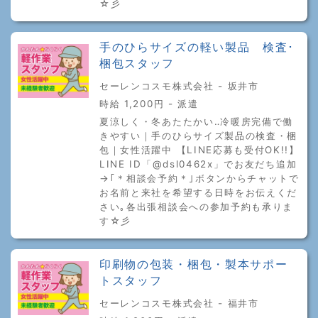
☆彡
手のひらサイズの軽い製品 検査･
梱包スタッフ
セーレンコスモ株式会社 - 坂井市
時給 1,200円 - 派遣
夏涼しく・冬あたたかい‥冷暖房完備で働
きやすい｜手のひらサイズ製品の検査・梱
包｜女性活躍中 【LINE応募も受付OK!!】
LINE ID「@dsl0462x」でお友だち追加
→｢＊相談会予約＊｣ボタンからチャットで
お名前と来社を希望する日時をお伝えくだ
さい｡各出張相談会への参加予約も承りま
す☆彡
印刷物の包装・梱包・製本サポー
トスタッフ
セーレンコスモ株式会社 - 福井市