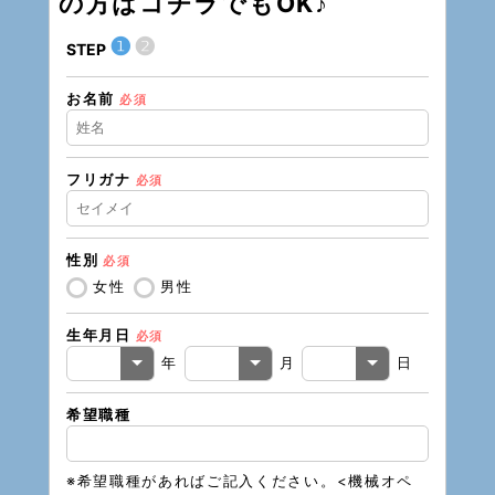
の方はコチラでもOK♪
❶
❷
STEP
STEP
お名前
現在の
必須
フリガナ
必須
住所（
性別
必須
住所（
女性
男性
生年月日
必須
電話番
年
月
日
希望職種
メール
※希望職種があればご記入ください。<機械オペ