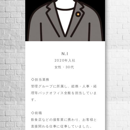
N.I
2020年入社
女性・30代
◇担当業務
管理グループに所属し、総務・人事・経
理等バックオフィス全般を担当していま
す。
◇前職
飲食店などの接客業に携わり、お客様と
直接関わる仕事に従事していました。