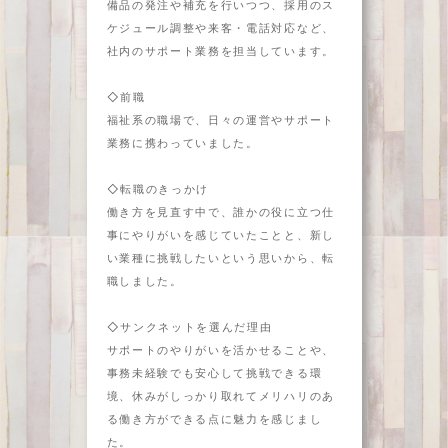
備品の発注や補充を行いつつ、採用のス
ケジュール調整や来客・電話対応など、
社内のサポート業務を担当しています。
◇前職
福祉系の職場で、日々の運営やサポート
業務に携わっていました。
◇転職のきっかけ
働き方を見直す中で、誰かの役に立つ仕
事にやりがいを感じていたことと、新し
い業種に挑戦したいという思いから、転
職しました。
◇サンクネットを選んだ理由
サポートのやりがいを活かせることや、
事務未経験でも安心して挑戦できる環
境、休みがしっかり取れてメリハリのあ
る働き方ができる点に魅力を感じまし
た。