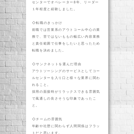
センターでオペレーター8年、リーダー
１年程度と経験しました。
◇転職のきっかけ
前職では営業系のアウトコール中心の業
務で、苦ではないももの幅広い内容業務
と責任範囲で仕事をしたいと思ったため
転職を決めました。
◇サンクネットを選んだ理由
アウトソーシングのサービスとしてコー
ルセンターを入り口と様々な業界に関わ
れること。
採用の面接時がリラックスできる雰囲気
で風通しの良さそうな印象であったこ
と。
◇チームの雰囲気
年齢や社歴に関わらず人間関係はフラッ
トだと思います。