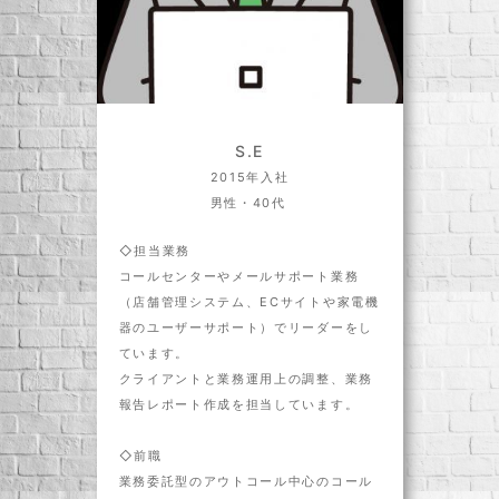
S.E
2015年入社
男性・40代
◇担当業務
コールセンターやメールサポート業務
（店舗管理システム、ECサイトや家電機
器のユーザーサポート）でリーダーをし
ています。
クライアントと業務運用上の調整、業務
報告レポート作成を担当しています。
◇前職
業務委託型のアウトコール中心のコール