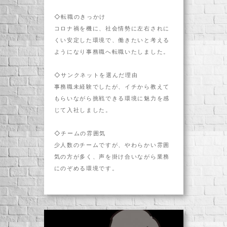
◇転職のきっかけ
コロナ禍を機に、社会情勢に左右されに
くい安定した環境で、働きたいと考える
ようになり事務職へ転職いたしました。
◇サンクネットを選んだ理由
事務職未経験でしたが、イチから教えて
もらいながら挑戦できる環境に魅力を感
じて入社しました。
◇チームの雰囲気
少人数のチームですが、やわらかい雰囲
気の方が多く、声を掛け合いながら業務
にのぞめる環境です。