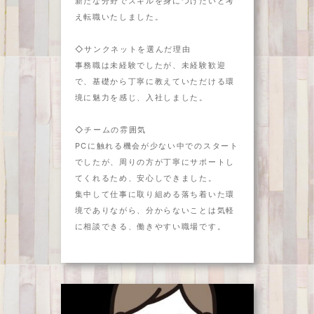
新たな分野でスキルを身につけたいと考
え転職いたしました。
◇サンクネットを選んだ理由
事務職は未経験でしたが、未経験歓迎
で、基礎から丁寧に教えていただける環
境に魅力を感じ、入社しました。
◇チームの雰囲気
PCに触れる機会が少ない中でのスタート
でしたが、周りの方が丁寧にサポートし
てくれるため、安心しできました。
集中して仕事に取り組める落ち着いた環
境でありながら、分からないことは気軽
に相談できる、働きやすい職場です。