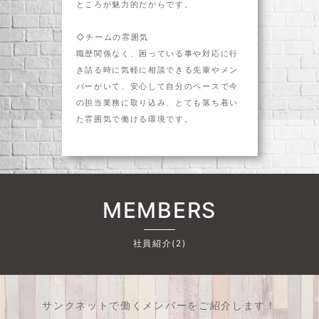
ところが魅力的だからです。
◇チームの雰囲気
職歴関係なく、困っている事や対応に行
き詰る時に気軽に相談できる先輩やメン
バーがいて、安心して自分のペースで今
の担当業務に取り込み、とても落ち着い
た雰囲気で働ける環境です。
MEMBERS
社員紹介(2)
サンクネットで働くメンバーをご紹介します！