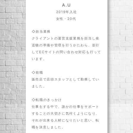
A.U
2019年入社
女性・20代
◇担当業務
クライアントの運営支援業務を担当し発
送物の準備や管理を行うかたわら、並行
してECサイトの問い合わせ対応も行って
います。
◇前職
販売店で店頭スタッフとして勤務してい
ました。
◇転職のきっかけ
仕事をする中で、誰かの仕事をサポート
することの大切さに気付くようになり、
それが出来る人材になりたいと思い、転
職を決意しました。