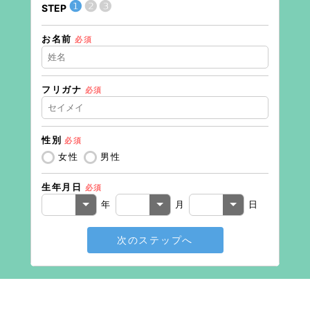
❶
❷
❸
STEP
STEP
お名前
現在の
必須
フリガナ
必須
住所（
性別
必須
住所（
女性
男性
生年月日
必須
電話番
年
月
日
次のステップへ
メール