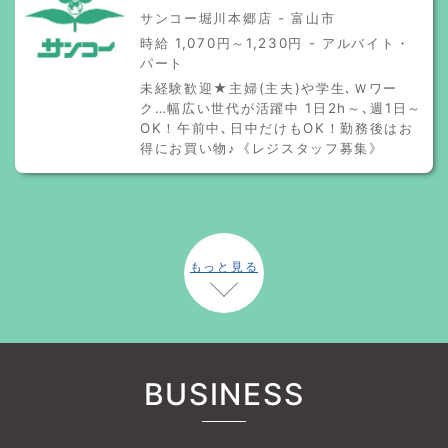
サンコー堀川本郷店 - 富山市
時給 1,070円～1,230円 - アルバイト・
パート
未経験歓迎★主婦(主夫)や学生､Ｗワー
ク…幅広い世代が活躍中 1日2h～､週1日～
OK！午前中､日中だけもOK！勤務後はお
得にお買い物♪《レジスタッフ募集》
もっと見る
BUSINESS