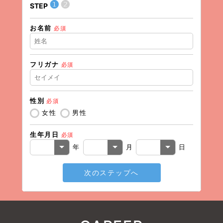
❶
❷
STEP
STEP
お名前
住所（
必須
フリガナ
必須
住所（
性別
必須
電話番
女性
男性
生年月日
必須
メール
年
月
日
次のステップへ