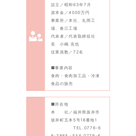
設立／昭和63年7月
資本金／4000万円
事業所／本社、丸岡工
場、春江工場
代表者／代表取締役社
長 小嶋 克也
従業員数／72名
■事業内容
食肉・食肉加工品・冷凍
食品の販売
■所在地
本 社／福井県坂井市
坂井町五本5号18番地1
TEL.0776-6
6-3865・FAX.0776-6