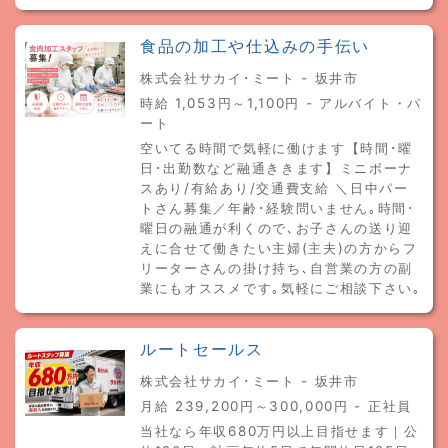
食品の加工や仕込みの手伝い
株式会社サカイ･ミート - 坂井市
時給 1,053円～1,100円 - アルバイト・パ
ート
空いてる時間で気軽に働けます【時間･曜
日･出勤数など融通ききます】ミニボーナ
スあり/有給あり/交通費支給 ＼日中パー
トさん募集／年齢･経験問いません｡時間･
曜日の融通が利くので､お子さんの送り迎
えに合せて働きたい主婦(主夫)の方からフ
リーターさんの掛け持ち､自営業の方の副
業にもオススメです｡気軽にご相談下さい｡
ルートセールス
株式会社サカイ･ミート - 坂井市
月給 239,200円～300,000円 - 正社員
当社なら年収680万円以上目指せます｜公