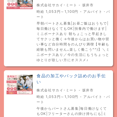
株式会社サカイ･ミート - 坂井市
時給 1,053円～1,100円 - アルバイト・パ
ート
早朝パートさん募集|お昼ご飯はおうちで|
毎日働けなくてもOK|扶養内で働けます|
ミニボーナスあり 朝ちょこっと早起きし
てサクッと働く→午後からはお買い物や習
い事など自分時間をのんびり満喫【年齢も
経験も問いません｡楽しく働こう^^)】＼ミ
ニボーナスあり／今の生活にもうちょっと
ゆとりが欲しい方にオススメ♪
食品の加工やパック詰めのお手伝
い
株式会社サカイ･ミート - 坂井市
時給 1,053円～1,100円 - アルバイト・パ
ート
午後からパートさん募集|毎日働けなくて
もOK|フリーターさんの掛け持ちにも|ミ