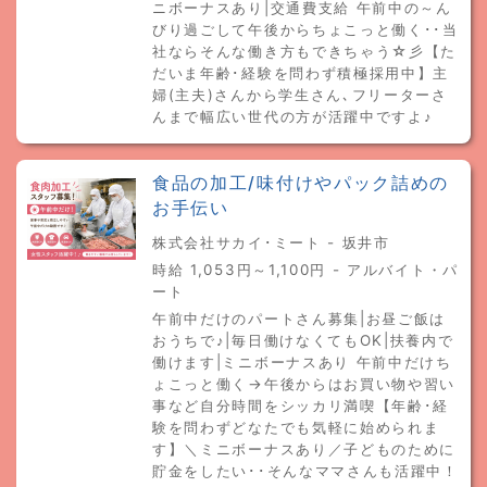
ニボーナスあり|交通費支給 午前中の～ん
びり過ごして午後からちょこっと働く･･当
社ならそんな働き方もできちゃう☆彡【た
だいま年齢･経験を問わず積極採用中】主
婦(主夫)さんから学生さん､フリーターさ
んまで幅広い世代の方が活躍中ですよ♪
食品の加工/味付けやパック詰めの
お手伝い
株式会社サカイ･ミート - 坂井市
時給 1,053円～1,100円 - アルバイト・パ
ート
午前中だけのパートさん募集|お昼ご飯は
おうちで♪|毎日働けなくてもOK|扶養内で
働けます|ミニボーナスあり 午前中だけち
ょこっと働く→午後からはお買い物や習い
事など自分時間をシッカリ満喫【年齢･経
験を問わずどなたでも気軽に始められま
す】＼ミニボーナスあり／子どものために
貯金をしたい･･そんなママさんも活躍中！