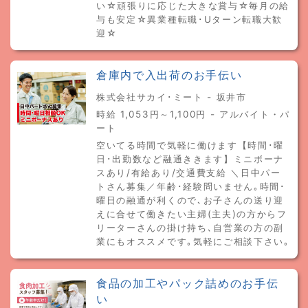
い☆頑張りに応じた大きな賞与☆毎月の給
与も安定☆異業種転職･Uターン転職大歓
迎☆
倉庫内で入出荷のお手伝い
株式会社サカイ･ミート - 坂井市
時給 1,053円～1,100円 - アルバイト・パ
ート
空いてる時間で気軽に働けます【時間･曜
日･出勤数など融通ききます】ミニボーナ
スあり/有給あり/交通費支給 ＼日中パー
トさん募集／年齢･経験問いません｡時間･
曜日の融通が利くので､お子さんの送り迎
えに合せて働きたい主婦(主夫)の方からフ
リーターさんの掛け持ち､自営業の方の副
業にもオススメです｡気軽にご相談下さい｡
食品の加工やパック詰めのお手伝
い