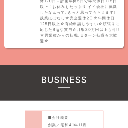
休120日＋計画年休5日で年間休日125日
以上！お休みもたっぷり イイ会社に就職
したなぁって､きっと思ってもらえます!!
残業ほぼなし☆完全週休2日☆年間休日
125日以上☆有給申請しやすい☆頑張りに
応じたBigな賞与☆月収30万円以上も可!!
☆異業種からの転職､Uターン転職も大歓
迎☆
BUSINESS
■会社概要
創業／昭和41年11月