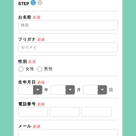
送信内
❶
❷
STEP
内容
お名前
必須
けれ
利用
た
フリガナ
必須
性別
必須
女性
男性
生年月日
必須
年
月
日
電話番号
必須
メール
必須