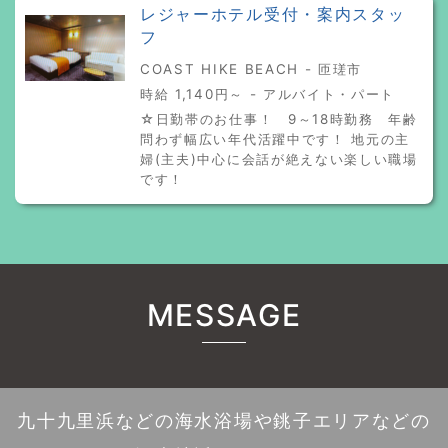
レジャーホテル受付・案内スタッ
フ
COAST HIKE BEACH - 匝瑳市
時給 1,140円～ - アルバイト・パート
☆日勤帯のお仕事！ 9～18時勤務 年齢
問わず幅広い年代活躍中です！ 地元の主
婦(主夫)中心に会話が絶えない楽しい職場
です！
MESSAGE
九十九里浜などの海水浴場や銚子エリアなどの