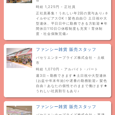
市
時給 1,225円 - 正社員
正社員募集！うれしい年2回の賞与あり♪ネ
イルやピアスOK！髪色自由◎ 土日祝や大
型連休、平日日中に勤務できる方歓迎★年
間休日110日◎休暇制度も充実！育休制
度・社会保険完備♪
ファンシー雑貨 販売スタッフ
パセリエンタープライズ株式会社 - 土岐
市
時給 1,070円 - アルバイト・パート
週3日～勤務できます★土日祝や大型連休
(お盆や年末年始)や遅番の勤務歓迎♪ 髪色
自由！あなたの個性そのままで働けます★
うれしい社員割引もあり♪
ファンシー雑貨 販売スタッフ
パセリエンタープライズ株式会社 - 草津