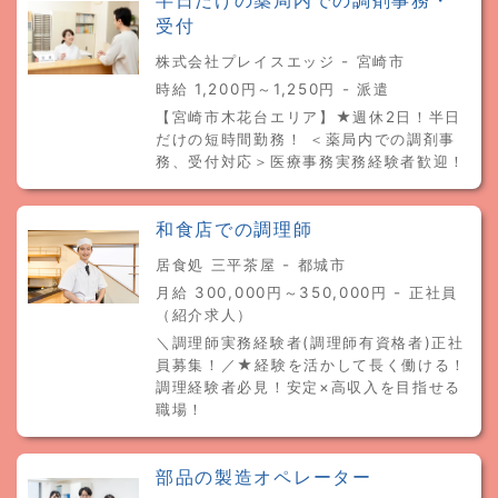
半日だけの薬局内での調剤事務・
受付
株式会社プレイスエッジ - 宮崎市
時給 1,200円～1,250円 - 派遣
【宮崎市木花台エリア】★週休2日！半日
だけの短時間勤務！ ＜薬局内での調剤事
務、受付対応＞医療事務実務経験者歓迎！
和食店での調理師
居食処 三平茶屋 - 都城市
月給 300,000円～350,000円 - 正社員
（紹介求人）
＼調理師実務経験者(調理師有資格者)正社
員募集！／★経験を活かして長く働ける！
調理経験者必見！安定×高収入を目指せる
職場！
部品の製造オペレーター