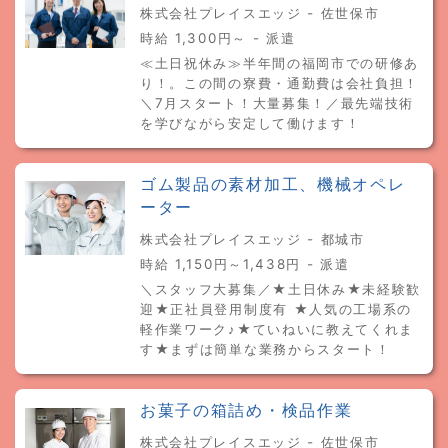
株式会社プレイスエッジ - 佐世保市
時給 1,300円～ - 派遣
≪土日祝休み≫半年間の福岡市での研修あ
り！。この間の寮費・通勤費は会社負担！
＼7月スタート！大量募集！／最先端技術
を学びながら安定して働けます！
ゴム製品の素材加工、機械オペレ
ーター
株式会社プレイスエッジ - 都城市
時給 1,150円～1,438円 - 派遣
＼スタッフ大募集／★土日休み★未経験歓
迎★正社員登用制度有 ★人気の工場系の
軽作業ワーク♪★ていねいに教えてくれま
す★まずは簡単な業務からスタート！
お菓子の箱詰め・検品作業
株式会社プレイスエッジ - 佐世保市