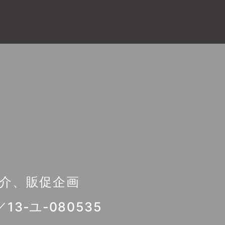
紹介、販促企画
3‐ユ‐080535