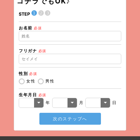
コチラでもOK♪
❶
❷
❸
STEP
STEP
お名前
現在の
必須
フリガナ
必須
住所（
性別
必須
住所（
女性
男性
生年月日
必須
電話番
年
月
日
次のステップへ
メール