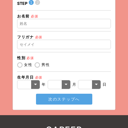
❶
❷
STEP
STEP
お名前
住所（
必須
フリガナ
必須
住所（
性別
必須
電話番
女性
男性
生年月日
必須
メール
年
月
日
次のステップへ