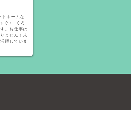
ットホームな
すぐ♪「くろ
です。お仕事は
ありません！未
び活躍していま