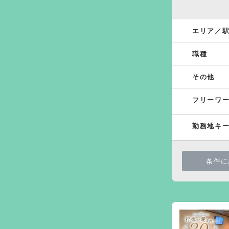
エリア／
職種
その他
フリーワ
勤務地キ
条件に