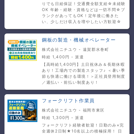
りでも日給保証！交通費全額支給☆未経験
OK 年齢・経験・資格などは一切不問☆ブ
ランクがあってもOK！定年後に働きた
い、少しだけ収入を増やしたい方歓迎☆
鋼板の製造・機械オペレーター
株式会社ニチユウ - 遠賀郡水巻町
時給 1,400円 - 派遣
【高時給1,400円】土日祝休み＆長期休暇
あり！工場内での製造スタッフ♪ ＜暑い季
節も快適に働ける環境！＞正社員登用制度
／週払い・前払い制度あり！
フォークリフト作業員
株式会社ニチユウ - 福岡市東区
時給 1,300円 - 派遣
フォークリフト経験者歓迎！日勤のみ×完
全週休2日制★10名以上の積極採用！ 日