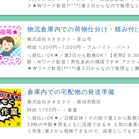
ク★Wワーク歓迎(*^^*)週２日からなので無理な
物流倉庫内での荷物仕分け・積み付
株式会社ネオタクト - 富山市
時給 1,200円～1,500円 - アルバイト・パート
＼前払いOK★／週2日から勤務OK！【夜間】0:30
験・Wワーク歓迎！男性多めの職場です☆ アクテ
★Wワーク歓迎(*^^*)週２日からなので無理なく
倉庫内での宅配物の発送準備
株式会社ネオタクト - 新潟市西区
時給 1,150円～ - 派遣
＼前払いOK★／日曜定休！その他で週２から勤務O
22時の中勤★男女ともに活躍できる☆ 人気の倉
く作業♪週２から勤務できるので、副業としてもオ