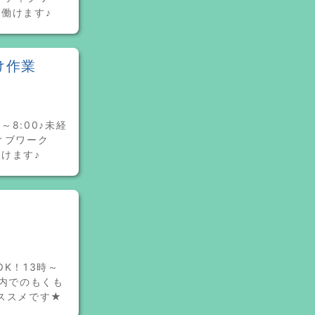
く働けます♪
け作業
～8:00♪未経
ィブワーク
働けます♪
K！13時～
庫内でのもくも
ススメです★