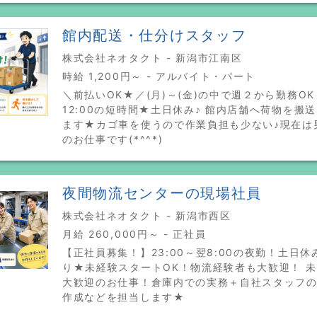
館内配送・仕分けスタッフ
株式会社ネオタクト - 新潟市江南区
時給 1,200円～ - アルバイト・パート
＼前払いOK★／(月)～(金)の中で週２から勤務OK！
12:00の短時間★土日休み♪ 館内店舗へ荷物を搬
ます★カゴ車を使うので作業負担も少ない♪現在は
のお仕事です(*^^*)
夜間物流センターの現場社員
株式会社ネオタクト - 新潟市西区
月給 260,000円～ - 正社員
【正社員募集！】23:00～翌8:00の夜勤！土日休
り★未経験スタートOK！物流経験者も大歓迎！ 
大歓迎のお仕事！倉庫内での実務＋自社スタッフ
作成などを担当します★