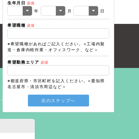
生年月日
必須
電話番号
必
年
月
日
希望職種
必須
メールアド
※希望職種があればご記入ください。<工場内製
造・倉庫内軽作業・オフィスワーク、など＞
戻る
希望勤務エリア
必須
※都道府県・市区町村を記入ください。<愛知県
名古屋市・清須市周辺など＞
い。
次のステップへ