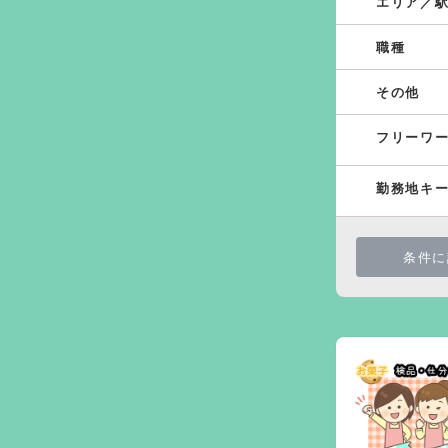
エリア／
職種
その他
フリーワ
勤務地キ
条件に