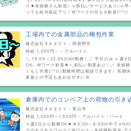
り★未経験さん歓迎♪ ≪前払いサービスあり♪≫早
っても給与保証アリ！Wワークの方も大歓迎(^^)/
工場内での金属部品の梱包作業
株式会社ネオタクト - 阿賀野市
時給 1,300円～ - アルバイト
＼ 18:00～22:00の4H勤務！／ 平日のみ × 週
OK♩Wワーク歓迎★＼前払い制度あり！／ 未経
くもく作業(^^)/♪勤務時間は相談できます♩長期
家族との予定もあわせやすい☆
倉庫内でのコンベア上の荷物の引き
株式会社ネオタクト - 富山市
時給 1,200円～1,500円 - アルバイト・パート
≪週2日から勤務OK★≫3:00～8:00の中で４H
でのモクモクワーク！Wワーク・未経験歓迎☆ ア