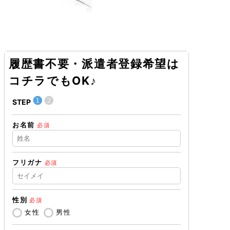
履歴書不要・派遣者登録希望は
コチラでもOK♪
❶
❷
❶
STEP
STEP
お名前
現在の職業
必須
フリガナ
必須
住所（都道
性別
必須
住所（市区
女性
男性