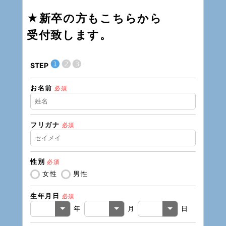
★新卒の方もこちらから
受付致します。
❶
❷
❸
STEP
STEP
お名前
現在の
必須
フリガナ
必須
住所（
性別
必須
住所（
女性
男性
生年月日
必須
電話番
年
月
日