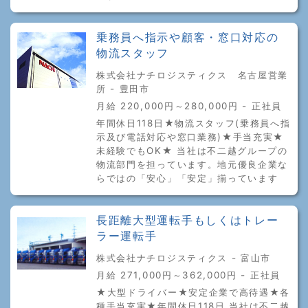
乗務員へ指示や顧客・窓口対応の
物流スタッフ
株式会社ナチロジスティクス 名古屋営業
所 - 豊田市
月給 220,000円～280,000円 - 正社員
年間休日118日★物流スタッフ(乗務員へ指
示及び電話対応や窓口業務)★手当充実★
未経験でもOK★ 当社は不二越グループの
物流部門を担っています。地元優良企業な
らではの「安心」「安定」揃っています
長距離大型運転手もしくはトレー
ラー運転手
株式会社ナチロジスティクス - 富山市
月給 271,000円～362,000円 - 正社員
★大型ドライバー★安定企業で高待遇★各
種手当充実★年間休日118日 当社は不二越