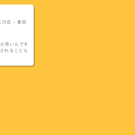
川店 - 東田
気が良いんです
用されることも