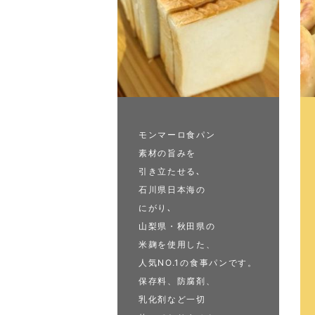
モンマーロ食パン
素材の旨みを
引き立たせる､
石川県日本海の
にがり､
山梨県・秋田県の
米麹を使用した、
人気NO.1の食事パンです。
保存料、防腐剤、
乳化剤など一切