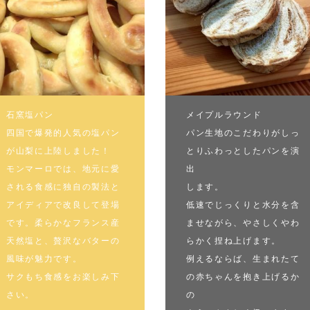
石窯塩パン
メイプルラウンド
四国で爆発的人気の塩パン
パン生地のこだわりがしっ
が山梨に上陸しました！
とりふわっとしたパンを演
モンマーロでは、地元に愛
出
される食感に独自の製法と
します。
アイディアで改良して登場
低速でじっくりと水分を含
です。柔らかなフランス産
ませながら、やさしくやわ
天然塩と、贅沢なバターの
らかく捏ね上げます。
風味が魅力です。
例えるならば、生まれたて
サクもち食感をお楽しみ下
の赤ちゃんを抱き上げるか
さい。
の