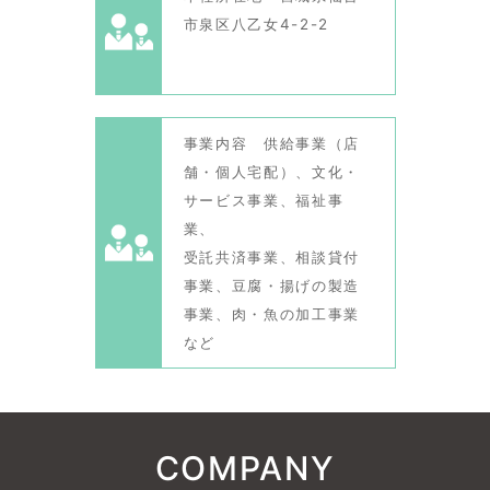
市泉区八乙女4-2-2
事業内容 供給事業（店
舗・個人宅配）、文化・
サービス事業、福祉事
業、
受託共済事業、相談貸付
事業、豆腐・揚げの製造
事業、肉・魚の加工事業
など
COMPANY