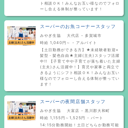
ト相談ＯＫ！みんなお互い様なのでフォロ
ーし合える体制が整っています！
スーパーのお魚コーナースタッフ
みやぎ生協 大代店 - 多賀城市
時給 1,040円～ - アルバイト
【土日勤務ができる方】★未経験者歓迎×
髪型・髪色自由★主婦(主夫)スタッフ活躍
中!! 【子育て中や子育てが落ち着いた主婦
(主夫)さん活躍中！】育児や家事と両立で
きるようにシフト相談ＯＫ！みんなお互い
様なのでフォローし合える体制が整ってい
ます！
スーパーの夜間店舗スタッフ
みやぎ生協 大富店 - 黒川郡大和町
時給 1,155円～1,525円 - パート
14:15分勤務開始！土日どちらか勤務可能