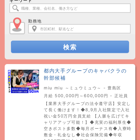
キーワード
勤務地
検索
都内大手グループのキャバクラの
幹部候補
miu miu ～ミュウミュウ～ - 豊島区
月給 500,000円～600,000円 - 正社員
【業界大手グループの法令遵守店】安定し
て長く働けます！◆8,9月入社限定で入社
祝い金50万円全員支給 【人脈を広げてキ
ャリアアップ可能！】◆充実の福利厚生◆
空きポスト多数◆毎月ボーナス有◆入寮時
敷金・礼金なし◆社会保険完備◆年収