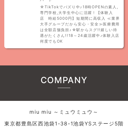
☆TikTokでバズり中♪18時OPENの素人,
専門学校,大学生中心に活躍！【体験入
店 時給5000円】短期間に高収入 ≪業界
大手グループだから安心・安全≫医療費用
は全額店舗負担♪☆駅からスグ!!嬉しい待
遇がたくさん!!18～24歳活躍中♪体験入店
何度でもOK
COMPANY
miu miu ～ミュウミュウ～
東京都豊島区西池袋1-38-1池袋YSステージ5階