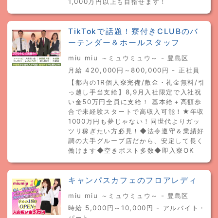
1,000万円以上も目指せます！
TikTokで話題！寮付きCLUBのバ
ーテンダー＆ホールスタッフ
miu miu ～ミュウミュウ～ - 豊島区
月給 420,000円～800,000円 - 正社員
【都内の1R個人寮完備/敷金・礼金無料/引
っ越し手当支給】8,9月入社限定で入社祝
い金50万円全員に支給！ 基本給＋高額歩
合で未経験スタートで高収入可能！★年収
1000万円も夢じゃない！同世代よりガッ
ツリ稼ぎたい方必見！◆法令遵守＆業績好
調の大手グループ店だから、安定して長く
働けます◆空きポスト多数◆即入寮OK
キャンパスカフェのフロアレディ
miu miu ～ミュウミュウ～ - 豊島区
時給 5,000円～10,000円 - アルバイト・
パート