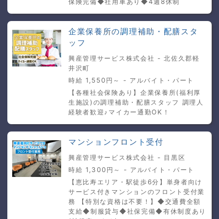
保険完備◆社用車あり◆4週8休制
企業保養所の調理補助・配膳スタ
ッフ
興産管理サービス株式会社 - 北佐久郡軽
井沢町
時給 1,550円～ - アルバイト・パート
【各種社会保険あり】企業保養所(福利厚
生施設)の調理補助・配膳スタッフ 調理人
経験者歓迎♪マイカー通勤OK！
マンションフロント受付
興産管理サービス株式会社 - 目黒区
時給 1,300円～ - アルバイト・パート
【恵比寿エリア・駅徒歩6分】単身者向け
サービス付きマンションのフロント受付業
務 【特別な資格は不要！】◆交通費全額
支給◆制服貸与◆社保完備◆有休制度あり