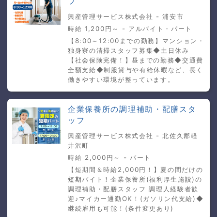
フ
興産管理サービス株式会社 - 浦安市
時給 1,200円～ - アルバイト・パート
【8:00～12:00までの勤務】マンション・
独身寮の清掃スタッフ募集◆土日休み
【社会保険完備！】昼までの勤務◆交通費
全額支給◆制服貸与や有給休暇など、長く
働きやすい環境が整っています。
企業保養所の調理補助・配膳スタ
ッフ
興産管理サービス株式会社 - 北佐久郡軽
井沢町
時給 2,000円～ - パート
【短期間＆時給2,000円！】夏の間だけの
短期バイト！企業保養所(福利厚生施設)の
調理補助・配膳スタッフ 調理人経験者歓
迎♪マイカー通勤OK！(ガソリン代支給)◆
継続雇用も可能！(条件変更あり)