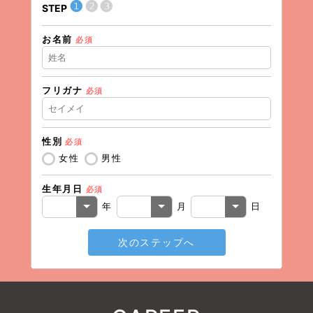
❶
❷
❸
STEP
STEP
お名前
現在の
必須
フリガナ
必須
住所（
性別
必須
住所（
女性
男性
生年月日
必須
電話番
年
月
日
次のステップへ
メール