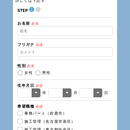
詳しくは下記↓
❶
❷
STEP
STEP
お名前
住所（
必須
フリガナ
必須
住所（
性別
必須
電話番
女性
男性
生年月日
必須
メール
年
月
日
希望職種
必須
事務パート（鈴鹿市）
施工管理（名古屋市港区）
施工管理（東京都中央区）