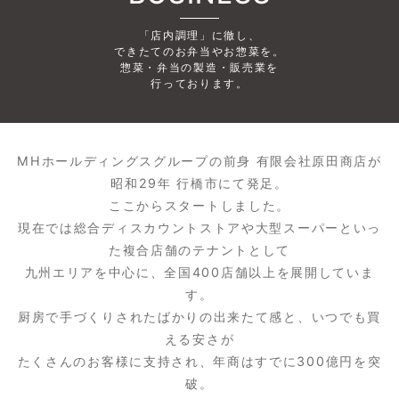
「店内調理」に徹し、
できたてのお弁当やお惣菜を。
惣菜・弁当の製造・販売業を
行っております。
MHホールディングスグループの前身 有限会社原田商店が
昭和29年 行橋市にて発足。
ここからスタートしました。
現在では総合ディスカウントストアや大型スーパーといっ
た複合店舗のテナントとして
九州エリアを中心に、全国400店舗以上を展開していま
す。
厨房で手づくりされたばかりの出来たて感と、いつでも買
える安さが
たくさんのお客様に支持され、年商はすでに300億円を突
破。