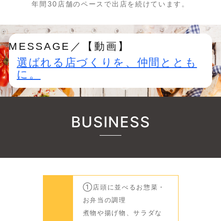
年間30店舗のペースで出店を続けています。
E／【動画】
選ばれる店づくりを、仲間ととも
に。
BUSINESS
①店頭に並べるお惣菜・
お弁当の調理
煮物や揚げ物、サラダな