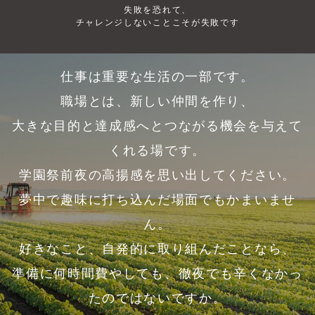
失敗を恐れて、
チャレンジしないことこそが失敗です
仕事は重要な生活の一部です。
職場とは、新しい仲間を作り、
大きな目的と達成感へとつながる機会を与えて
くれる場です。
学園祭前夜の高揚感を思い出してください。
夢中で趣味に打ち込んだ場面でもかまいませ
ん。
好きなこと、自発的に取り組んだことなら、
準備に何時間費やしても、徹夜でも辛くなかっ
たのではないですか。