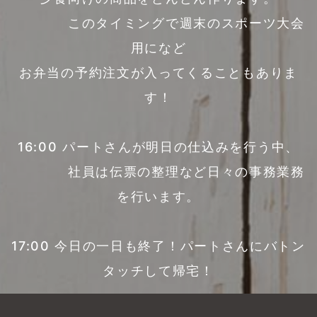
このタイミングで週末のスポーツ大会
用になど
お弁当の予約注文が入ってくることもありま
す！
16:00 パートさんが明日の仕込みを行う中、
社員は伝票の整理など日々の事務業務
を行います。
17:00 今日の一日も終了！パートさんにバトン
タッチして帰宅！