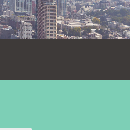
送信内容の確認
送信内容をご確認下さい。
内容を修正する場合は「戻る」、送信
ければ「送信」ボタンをクリックして
に添えないこともございま
利用規約
および
プライバシーポリシー
い。
ただいたうえで、お問い合わせくだ
確認
戻る
送信
い。