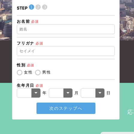
❶
❷
❸
STEP
STEP
お名前
現在の
必須
フリガナ
必須
住所（
性別
必須
住所（
女性
男性
生年月日
必須
電話番
年
月
日
次のステップへ
メール
応