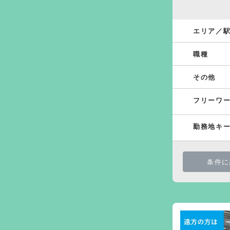
エリア／
職種
その他
フリーワ
勤務地キ
条件に