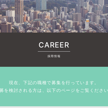
❶
❷
❸
❶
❷
❸
STEP
職業
希望職種・勤務地
必須
採用状況によりご希望
すので、ご了承くださ
都道府県）
必須
戻る
CAREER
市区町村）
必須
採用情報
号
必須
現在、下記の職種で募集を行っています。
アドレス
募を検討される方は、以下のページをご覧くださ
必須