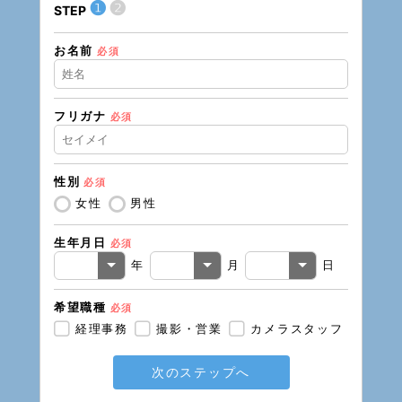
❶
❷
STEP
STEP
お名前
住所（
必須
フリガナ
必須
住所（
性別
必須
電話番
女性
男性
生年月日
必須
メール
年
月
日
希望職種
必須
経理事務
撮影・営業
カメラスタッフ
次のステップへ