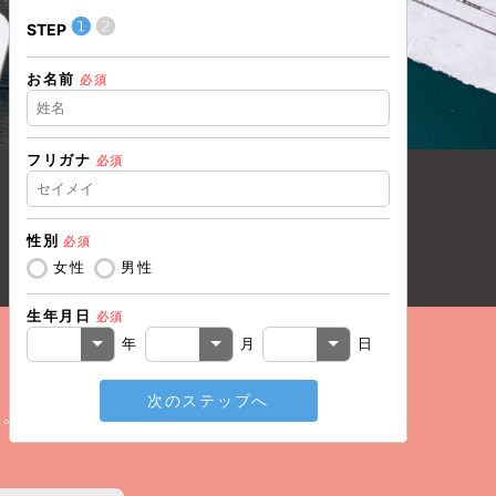
❶
❷
❶
STEP
STEP
お名前
住所（都道
必須
フリガナ
必須
住所（市区
性別
必須
電話番号
必
女性
男性
生年月日
必須
メールアド
年
月
日
次のステップへ
戻る
い。