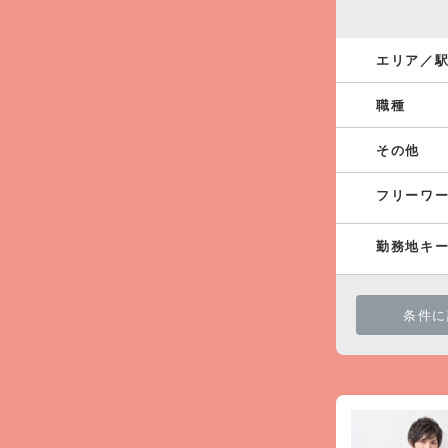
エリア／
職種
その他
フリーワ
勤務地キ
条件に