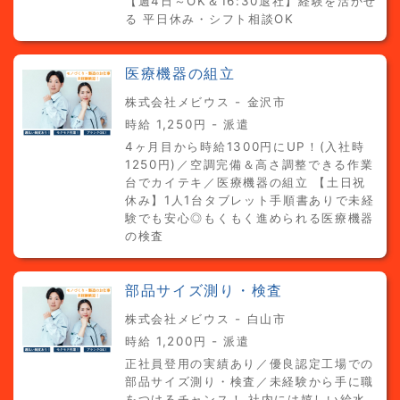
【週4日～OK＆16:30退社】経験を活かせ
る 平日休み・シフト相談OK
医療機器の組立
株式会社メビウス - 金沢市
時給 1,250円 - 派遣
4ヶ月目から時給1300円にUP！(入社時
1250円)／空調完備＆高さ調整できる作業
台でカイテキ／医療機器の組立 【土日祝
休み】1人1台タブレット手順書ありで未経
験でも安心◎もくもく進められる医療機器
の検査
部品サイズ測り・検査
株式会社メビウス - 白山市
時給 1,200円 - 派遣
正社員登用の実績あり／優良認定工場での
部品サイズ測り・検査／未経験から手に職
をつけるチャンス！ 社内には嬉しい給水