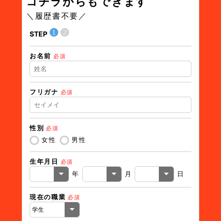
コチラからもできます
＼履歴書不要／
❶
❷
STEP
STEP
お名前
住所（
必須
フリガナ
必須
住所（
性別
必須
電話番
女性
男性
生年月日
必須
メール
年
月
日
現在の職業
必須
その他