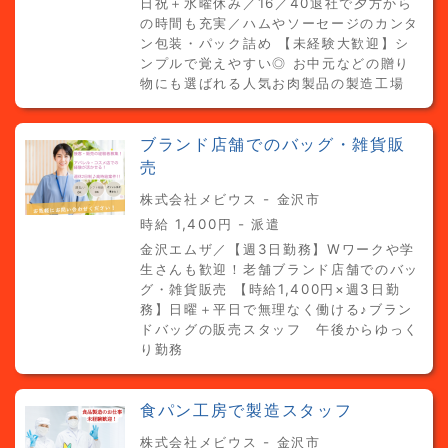
日祝＋水曜休み／16／40退社で夕方から
の時間も充実／ハムやソーセージのカンタ
ン包装・パック詰め 【未経験大歓迎】シ
ンプルで覚えやすい◎ お中元などの贈り
物にも選ばれる人気お肉製品の製造工場
ブランド店舗でのバッグ・雑貨販
売
株式会社メビウス - 金沢市
時給 1,400円 - 派遣
金沢エムザ／【週3日勤務】Wワークや学
生さんも歓迎！老舗ブランド店舗でのバッ
グ・雑貨販売 【時給1,400円×週3日勤
務】日曜＋平日で無理なく働ける♪ブラン
ドバッグの販売スタッフ 午後からゆっく
り勤務
食パン工房で製造スタッフ
株式会社メビウス - 金沢市