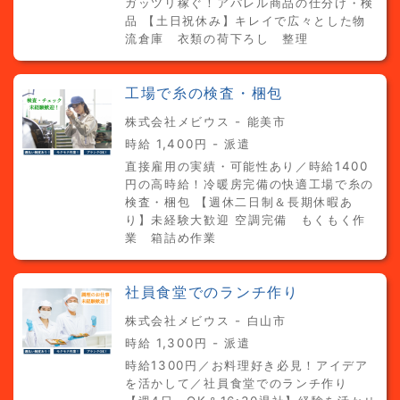
ガッツリ稼ぐ！アパレル商品の仕分け・検
品 【土日祝休み】キレイで広々とした物
流倉庫 衣類の荷下ろし 整理
工場で糸の検査・梱包
株式会社メビウス - 能美市
時給 1,400円 - 派遣
直接雇用の実績・可能性あり／時給1400
円の高時給！冷暖房完備の快適工場で糸の
検査・梱包 【週休二日制＆長期休暇あ
り】未経験大歓迎 空調完備 もくもく作
業 箱詰め作業
社員食堂でのランチ作り
株式会社メビウス - 白山市
時給 1,300円 - 派遣
時給1300円／お料理好き必見！アイデア
を活かして／社員食堂でのランチ作り