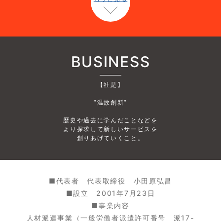
BUSINESS
【社是】
”温故創新”
歴史や過去に学んだことなどを
より探求して新しいサービスを
創りあげていくこと。
■代表者 代表取締役 小田原弘昌
■設立 2001年7月23日
■事業内容
人材派遣事業（一般労働者派遣許可番号 派17-