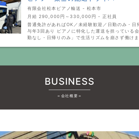
有限会社松本ピアノ輸送 - 松本市
月給 290,000円～330,000円 - 正社員
普通免許があればOK／未経験歓迎／日勤のみ・日
与年3回あり ピアノに特化した運送を担っている
勤なし・日帰りのみ」で生活リズムを崩さず働け
BUSINESS
＝会社概要＝