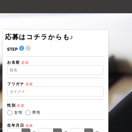
応募はコチラからも♪
❶
❷
❶
STEP
STEP
お名前
住所（都道
必須
フリガナ
必須
住所（市区
性別
必須
電話番号
必
女性
男性
生年月日
必須
メールアド