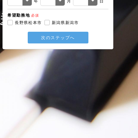
年
月
日
送
希望勤務地
必須
戻る
長野県松本市
新潟県新潟市
次のステップへ