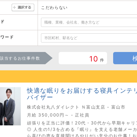
こだわらない
ード
ーワード
10
該当するお仕事件数
件
快適な眠りをお届けする寝具インテ
バイザー
株式会社丸八ダイレクト Ｎ富山支店 - 富山市
月給 350,000円～ - 正社員
頑張りを正当に評価！20代・30代から早期キャリ
◎ 人生の1/3を占める『眠り』を支える老舗メー
ら喜びの声を直接聞けるやりがい充分のお仕事！