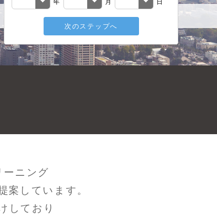
年
月
日
次のステップへ
希望の勤務
戻る
リーニング
提案しています。
けしており