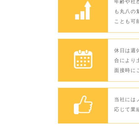
年齢や社
も丸八の
ことも可
休日は週
合により
面接時に
当社には
応じて業