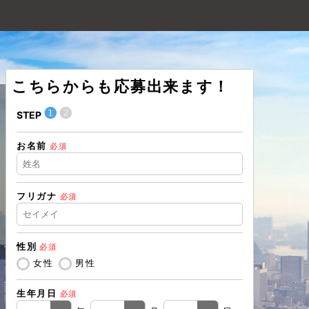
こちらからも応募出来ます！
❶
❷
❶
STEP
STEP
お名前
住所（都道
必須
フリガナ
必須
住所（市区
性別
必須
電話番号
必
女性
男性
生年月日
必須
メールアド