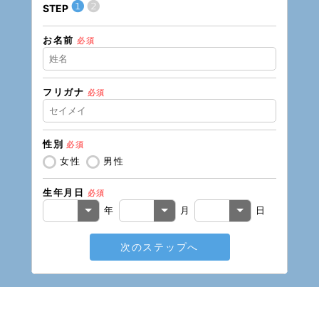
❶
❷
STEP
STEP
お名前
住所（
必須
フリガナ
必須
住所（
性別
必須
電話番
女性
男性
生年月日
必須
メール
年
月
日
次のステップへ