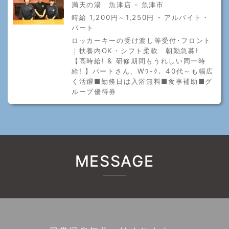
満天の湯 魚津店 - 魚津市
時給 1,200円～1,250円 - アルバイト・
パート
ロッカーキーの受け渡し等受付･フロント
｜扶養内OK・シフト柔軟 朝勤急募!
【高時給! & 研修期間もうれしい同一時
給! 】パートさん、Wﾜｰｸ、40代～も幅広
く活躍■勤務日は入浴無料■食事補助■グ
ループ優待券
MESSAGE