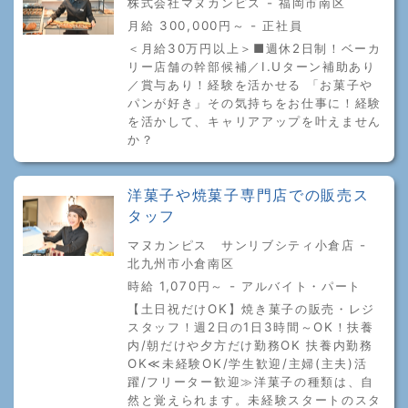
株式会社マヌカンピス - 福岡市南区
月給 300,000円～ - 正社員
＜月給30万円以上＞■週休2日制！ベーカ
リー店舗の幹部候補／I.Uターン補助あり
／賞与あり！経験を活かせる 「お菓子や
パンが好き」その気持ちをお仕事に！経験
を活かして、キャリアアップを叶えません
か？
洋菓子や焼菓子専門店での販売ス
タッフ
マヌカンピス サンリブシティ小倉店 -
北九州市小倉南区
時給 1,070円～ - アルバイト・パート
【土日祝だけOK】焼き菓子の販売・レジ
スタッフ！週2日の1日3時間～OK！扶養
内/朝だけや夕方だけ勤務OK 扶養内勤務
OK≪未経験OK/学生歓迎/主婦(主夫)活
躍/フリーター歓迎≫洋菓子の種類は、自
然と覚えられます。未経験スタートのスタ