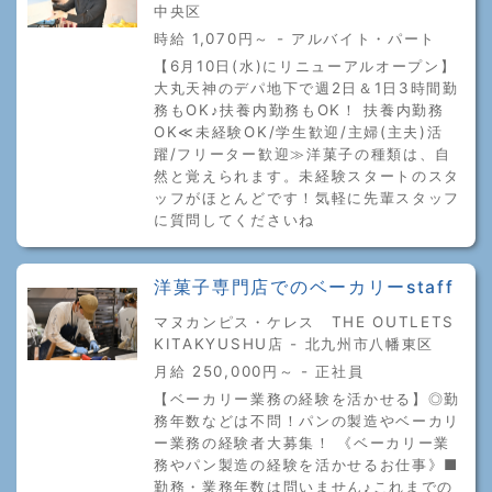
中央区
時給 1,070円～ - アルバイト・パート
【6月10日(水)にリニューアルオープン】
大丸天神のデパ地下で週2日＆1日3時間勤
務もOK♪扶養内勤務もOK！ 扶養内勤務
OK≪未経験OK/学生歓迎/主婦(主夫)活
躍/フリーター歓迎≫洋菓子の種類は、自
然と覚えられます。未経験スタートのスタ
ッフがほとんどです！気軽に先輩スタッフ
に質問してくださいね
洋菓子専門店でのベーカリーstaff
マヌカンピス・ケレス THE OUTLETS
KITAKYUSHU店 - 北九州市八幡東区
月給 250,000円～ - 正社員
【ベーカリー業務の経験を活かせる】◎勤
務年数などは不問！パンの製造やベーカリ
ー業務の経験者大募集！ 《ベーカリー業
務やパン製造の経験を活かせるお仕事》■
勤務・業務年数は問いません♪これまでの