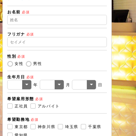
お名前
住所（都道
必須
フリガナ
必須
住所（市区
性別
必須
電話番号
必
女性
男性
生年月日
必須
メールアド
年
月
日
希望雇用形態
必須
戻る
正社員
アルバイト
希望勤務地
必須
東京都
神奈川県
埼玉県
千葉県
愛知県