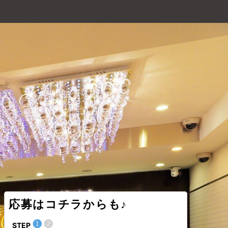
応募はコチラからも♪
❶
❷
❶
STEP
STEP