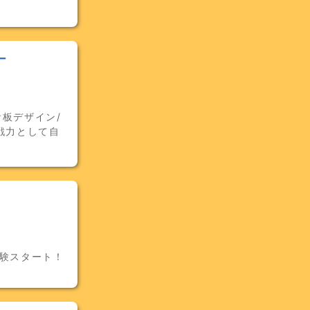
ー
板デザイン/
戦力として自
経験スタート！