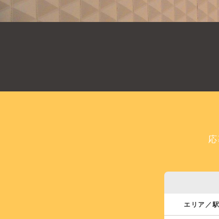
応
エリア／