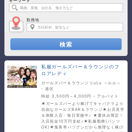
キーワード
勤務地
検索
私服ガールズバー＆ラウンジのフ
ロアレディ
ガールズバー＆ラウンジ LuLu ～ルル～
- 港区
時給 3,500円～4,000円 - アルバイト
★ガールズバーより稼げてキャバクラより
自由なガールズBAR＆ラウンジ★お店見学
＆体験入店・毎日実施中♪ ★夏休み限定！
入店祝金10万円支給♪★私服勤務(パンツ
OK)★集客率バツグンだから無理なく稼げ