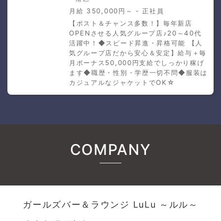
月給 350,000円～ - 正社員
【ポスト＆チャンス多数！】毎年新店
OPENさせる人気グループ店♪20～40代
活躍中！◆スピード昇進・昇格可能 【人
気グループ店だから安心＆安定】給与＋毎
月ボーナス50,000円支給でしっかり稼げ
ます◆職歴・性別・学歴一切不問◆服装は
カジュアルなジャケットでOK☆
COMPANY
ガールズバー＆ラウンジ LuLu ～ルル～